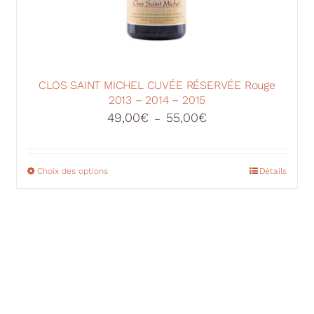
CLOS SAINT MICHEL CUVÉE RÉSERVÉE Rouge
2013 – 2014 – 2015
Plage
49,00
€
55,00
€
–
de
prix :
49,00€
Choix des options
Ce
Détails
à
produit
55,00€
a
plusieurs
variations.
Les
options
peuvent
être