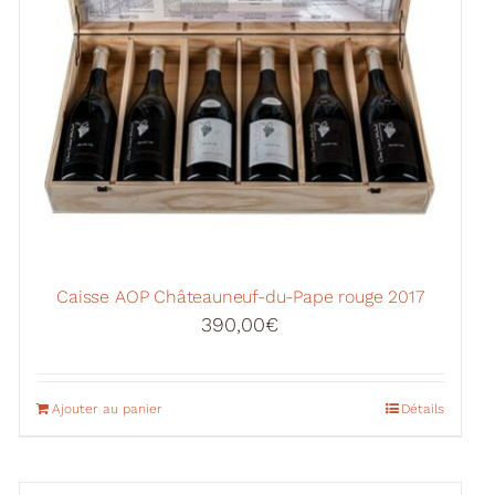
Caisse AOP Châteauneuf-du-Pape rouge 2017
390,00
€
Ajouter au panier
Détails