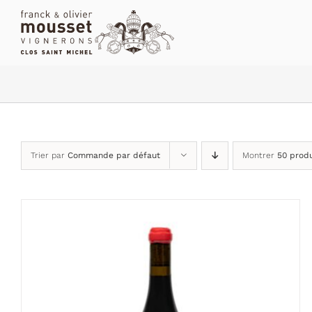
Passer
au
contenu
Trier par
Commande par défaut
Montrer
50 produ