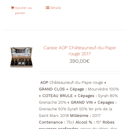
Ajouter au
Détails
panier
Caisse AOP Châteauneuf-du-Pape
rouge 2017
390,00
€
AOP
Châteauneuf-du-Pape rouge
«
GRAND CLOS » Cépage :
Mourvèdre 100%
« COTEAU BRULE » Cépages :
Syrah 80%
Grenache 20%
« GRAND VIN » Cépages :
Grenache 50% Syrah 50% 1er prix de la
Saint Marc 2018
Millésime :
2017
Contenance :
75cl
Alcool % :
15°
Robes
pourpres profondes
, encre de chine, des