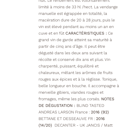
nuit. Le rendement est volontairement
limité à moins de 33 hl /hect. La vendange
manuelle est égrappée en totalité, la
macération dure de 20 à 28 jours, puis le
vin est élevé pendant au moins un an en
cuve et en fût
CARACTÉRISTIQUES :
Ce
grand vin de garde atteint sa maturité à
partir de cinq ans d’âge. Il peut être
dégusté dans les deux ans suivant la
récolte et conservé dix ans et plus. Vin
charpenté, puissant, équilibré et
chaleureux, mêlant les arômes de fruits
rouges aux épices et à la réglisse. Tonique,
belle longueur en bouche. Il accompagne à
merveille gibiers, viandes rouges et
fromages, même les plus corsés.
NOTES
DE DÉGUSTATION :
BLIND TASTED
ANDREAS LARSON France :
2016 (92)
BETTANE ET DESSEAUVE FR :
2016
(14/20)
DECANTER - UK JANCIS / Matt