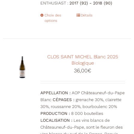
ENTHUSIAST :
2017 (92) - 2018 (90)
Choix des
Ce
Détails
options
produit
a
plusieurs
variations.
Les
CLOS SAINT MICHEL Blanc 2025
options
Biologique
peuvent
36,00
€
être
choisies
sur
la
APPELLATION :
AOP Châteauneuf-du-Pape
page
Blanc
CÉPAGES :
grenache 30%, clairette
du
30%, roussanne 20%, bourboulenc 20%
produit
PRODUCTION :
8 000 bouteilles
LOCALISATION :
Les vins blancs de
Châteauneuf-du-Pape, sont le fleuron des