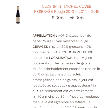
CLOS SAINT MICHEL CUVÉE
RÉSERVÉE Rouge 2013 – 2014 – 2015
Plage
49,00
€
55,00
€
–
de
prix :
49,00€
APPELLATION :
AOP Châteauneuf-du-
à
pape Rouge Cuvée Réservée Rouge
55,00€
CÉPAGES :
syrah 30% grenache 40%
mourvèdre 30%
PRODUCTION
: 16 000
bouteilles
LOCALISATION :
Les vignes
poussent sur des terrasses de galets
roulés, admirablement exposées (ancien lit
du Rhône). La chaleur du soleil
emmagasinée par les galets le jour est
restituée au sol et aux grappes durant la
nuit. Le rendement est volontairement
limité à moins de 30 hl /hect. La vendange
manuelle est égrappée en totalité, la
macération dure de 20 à 28 jours, puis le