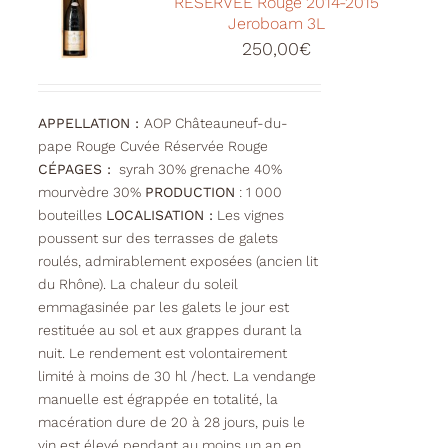
RÉSERVÉE Rouge 2014-2015
Jeroboam 3L
250,00
€
APPELLATION :
AOP Châteauneuf-du-
pape Rouge Cuvée Réservée Rouge
CÉPAGES :
syrah 30% grenache 40%
mourvèdre 30%
PRODUCTION
: 1 000
bouteilles
LOCALISATION :
Les vignes
poussent sur des terrasses de galets
roulés, admirablement exposées (ancien lit
du Rhône). La chaleur du soleil
emmagasinée par les galets le jour est
restituée au sol et aux grappes durant la
nuit. Le rendement est volontairement
limité à moins de 30 hl /hect. La vendange
manuelle est égrappée en totalité, la
macération dure de 20 à 28 jours, puis le
vin est élevé pendant au moins un an en