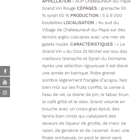
APPELLATION :
AOP Châteauneuf-du-Pape
Grand Vin Rouge
CÉPAGES :
grenache 50
% syrah 50 %
PRODUCTION :
5 à 6 000
bouteilles
LOCALISATION :
Au sud du
Village de Châteauneuf-du-Pape sur des
terroirs argilo-calcaires avec une mer de
galets roulés.
CARACTÉRISTIQUES :
« Le
Grand Vin » du Clos St Michel est issu des
meilleurs Grenache et Syrah du Domaine.
Après une sélection rigoureuse il est élevé
une année en barrique. Robe grenat
sombre légèrement frangée d’acajou. Nez
bien mûr sur les fruits confits, la cerise à
l’eau de vie, la résine de pin, le tabac brun,
le café grillé et le silex. Grand volume en
bouche avec un corps gras épicé, des
tanins bien ronds qui catalysent des
saveurs de liqueur de griotte, de marc de
raisin, de genièvre et de caramel. Avec une
finale onctueuse, on peut le servir sans