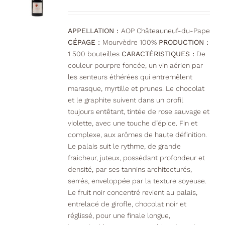
être
choisies
sur
APPELLATION :
AOP Châteauneuf-du-Pape
la
CÉPAGE :
Mourvèdre 100%
PRODUCTION :
page
1 500 bouteilles
CARACTÉRISTIQUES :
De
du
couleur pourpre foncée, un vin aérien par
produit
les senteurs éthérées qui entremêlent
marasque, myrtille et prunes. Le chocolat
et le graphite suivent dans un profil
toujours entêtant, tintée de rose sauvage et
violette, avec une touche d’épice. Fin et
complexe, aux arômes de haute définition.
Le palais suit le rythme, de grande
fraicheur, juteux, possédant profondeur et
densité, par ses tannins architecturés,
serrés, enveloppée par la texture soyeuse.
Le fruit noir concentré revient au palais,
entrelacé de girofle, chocolat noir et
réglissé, pour une finale longue,