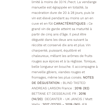
limité à moins de 33 hl /hect. La vendange
manuelle est égrappée en totalité, la
macération dure de 20 à 28 jours, puis le
vin est élevé pendant au moins un an en
cuve et en fût
CARACTÉRISTIQUES :
Ce
grand vin de garde atteint sa maturité à
partir de cinq ans d’âge. Il peut être
dégusté dans les deux ans suivant la
récolte et conservé dix ans et plus. Vin
charpenté, puissant, équilibré et
chaleureux, mêlant les arômes de fruits
rouges aux épices et à la réglisse. Tonique,
belle longueur en bouche. Il accompagne à
merveille gibiers, viandes rouges et
fromages, même les plus corsés.
NOTES
DE DÉGUSTATION :
BLIND TASTED
ANDREAS LARSON France :
2016 (92)
BETTANE ET DESSEAUVE FR :
2016
(14/20)
DECANTER - UK JANCIS / Matt
Walls :
2017 (17/20) - 2019 (90)
JEB