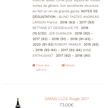
bouche, assez corsé pour supporter toutes
sortes de gibiers. Son excellente structure
en fait un vin de grande garde.
NOTES DE
DÉGUSTATION :
BLIND TASTED ANDREAS
LARSON France :
2016 (93) - 2017 (93)
BETTANE ET DESSEAUVE FR :
2016
(15.5/20)
JEB DUNNUCK :
2016 (92) -
2017 (93) - 2018 (91) - 2019 (91-93) -
2020 (91-93)
ROBERT PARKER :
2015 (93)
- 2016 (92-94) - 2017 (92-94)
WINE
ENTHUSIAST :
2017 (92) - 2018 (90)
Choix des
Ce
Détails
options
produit
a
plusieurs
variations.
Les
GRAND CLOS Rouge 2017
options
73,00
€
peuvent