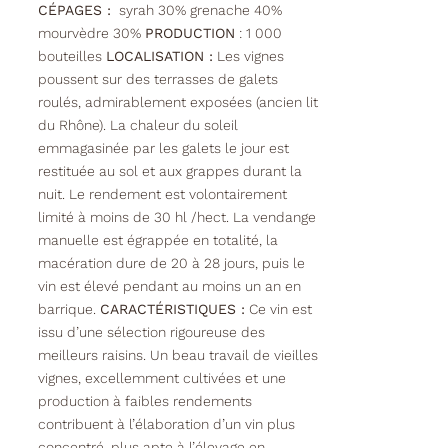
CÉPAGES :
syrah 30% grenache 40%
mourvèdre 30%
PRODUCTION
: 1 000
bouteilles
LOCALISATION :
Les vignes
poussent sur des terrasses de galets
roulés, admirablement exposées (ancien lit
du Rhône). La chaleur du soleil
emmagasinée par les galets le jour est
restituée au sol et aux grappes durant la
nuit. Le rendement est volontairement
limité à moins de 30 hl /hect. La vendange
manuelle est égrappée en totalité, la
macération dure de 20 à 28 jours, puis le
vin est élevé pendant au moins un an en
barrique.
CARACTÉRISTIQUES :
Ce vin est
issu d’une sélection rigoureuse des
meilleurs raisins. Un beau travail de vieilles
vignes, excellemment cultivées et une
production à faibles rendements
contribuent à l’élaboration d’un vin plus
concentré, plus apte à l’élevage en