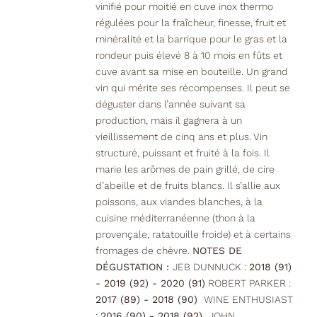
vinifié pour moitié en cuve inox thermo
régulées pour la fraîcheur, finesse, fruit et
minéralité et la barrique pour le gras et la
rondeur puis élevé 8 à 10 mois en fûts et
cuve avant sa mise en bouteille. Un grand
vin qui mérite ses récompenses. Il peut se
déguster dans l’année suivant sa
production, mais il gagnera à un
vieillissement de cinq ans et plus. Vin
structuré, puissant et fruité à la fois. Il
marie les arômes de pain grillé, de cire
d’abeille et de fruits blancs. Il s’allie aux
poissons, aux viandes blanches, à la
cuisine méditerranéenne (thon à la
provençale, ratatouille froide) et à certains
fromages de chèvre.
NOTES DE
DÉGUSTATION :
JEB DUNNUCK :
2018 (91)
- 2019 (92) - 2020 (91)
ROBERT PARKER :
2017 (89) - 2018 (90)
WINE ENTHUSIAST
:
2016 (90) - 2018 (92)
JOHN