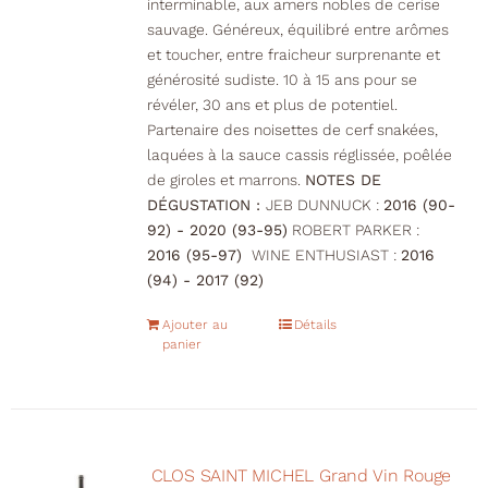
interminable, aux amers nobles de cerise
sauvage. Généreux, équilibré entre arômes
et toucher, entre fraicheur surprenante et
générosité sudiste. 10 à 15 ans pour se
révéler, 30 ans et plus de potentiel.
Partenaire des noisettes de cerf snakées,
laquées à la sauce cassis réglissée, poêlée
de giroles et marrons.
NOTES DE
DÉGUSTATION :
JEB DUNNUCK :
2016 (90-
92) - 2020 (93-95)
ROBERT PARKER :
2016 (95-97)
WINE ENTHUSIAST :
2016
(94) - 2017 (92)
Ajouter au
Détails
panier
CLOS SAINT MICHEL Grand Vin Rouge