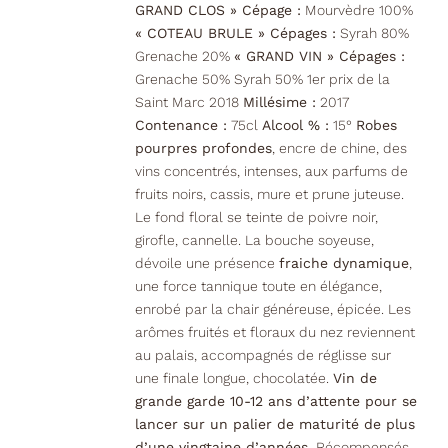
GRAND CLOS » Cépage :
Mourvèdre 100%
« COTEAU BRULE » Cépages :
Syrah 80%
Grenache 20%
« GRAND VIN » Cépages :
Grenache 50% Syrah 50% 1er prix de la
Saint Marc 2018
Millésime :
2017
Contenance :
75cl
Alcool % :
15°
Robes
pourpres profondes
, encre de chine, des
vins concentrés, intenses, aux parfums de
fruits noirs, cassis, mure et prune juteuse.
Le fond floral se teinte de poivre noir,
girofle, cannelle. La bouche soyeuse,
dévoile une présence
fraiche dynamique
,
une force tannique toute en élégance,
enrobé par la chair généreuse, épicée. Les
arômes fruités et floraux du nez reviennent
au palais, accompagnés de réglisse sur
une finale longue, chocolatée.
Vin de
grande garde 10-12 ans d’attente pour se
lancer sur un palier de maturité de plus
d’une vingtaine d’années.
Récompensés