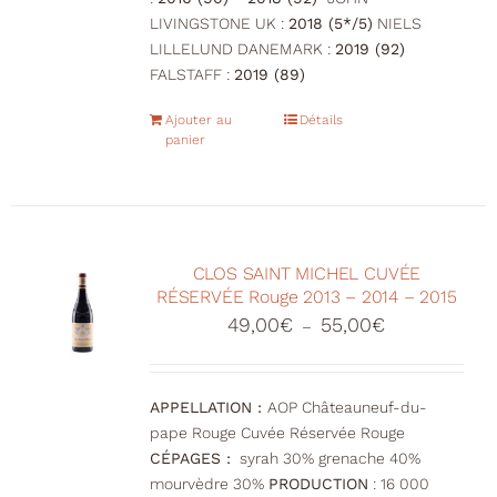
LIVINGSTONE UK :
2018 (5*/5)
NIELS
LILLELUND DANEMARK :
2019 (92)
FALSTAFF :
2019 (89)
Ajouter au
Détails
panier
CLOS SAINT MICHEL CUVÉE
RÉSERVÉE Rouge 2013 – 2014 – 2015
Plage
49,00
€
55,00
€
–
de
prix :
49,00€
APPELLATION :
AOP Châteauneuf-du-
à
pape Rouge Cuvée Réservée Rouge
55,00€
CÉPAGES :
syrah 30% grenache 40%
mourvèdre 30%
PRODUCTION
: 16 000