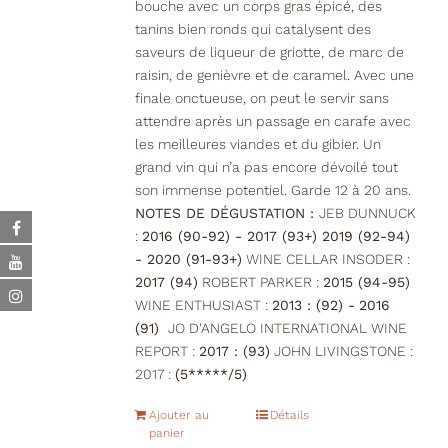
bouche avec un corps gras épicé, des
tanins bien ronds qui catalysent des
saveurs de liqueur de griotte, de marc de
raisin, de genièvre et de caramel. Avec une
finale onctueuse, on peut le servir sans
attendre après un passage en carafe avec
les meilleures viandes et du gibier. Un
grand vin qui n’a pas encore dévoilé tout
son immense potentiel. Garde 12 à 20 ans.
NOTES DE DÉGUSTATION :
JEB DUNNUCK
:
2016 (90-92) - 2017 (93+) 2019 (92-94)
- 2020 (91-93+)
WINE CELLAR INSODER :
2017 (94)
ROBERT PARKER :
2015 (94-95)
WINE ENTHUSIAST :
2013 : (92) -
2016
(91)
JO D'ANGELO INTERNATIONAL WINE
REPORT :
2017 : (93)
JOHN LIVINGSTONE :
2017 :
(5*****/5)
Ajouter au
Détails
panier