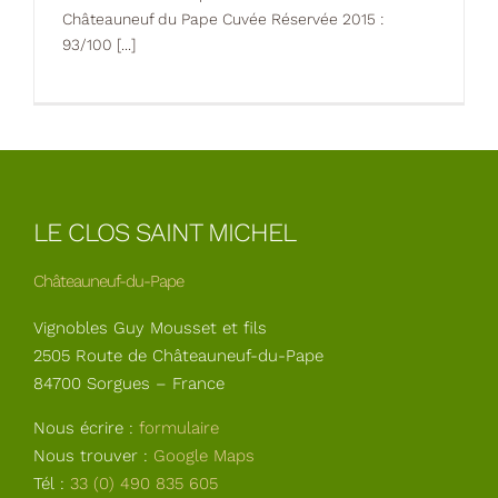
Châteauneuf du Pape Cuvée Réservée 2015 :
93/100 [...]
LE CLOS SAINT MICHEL
Châteauneuf-du-Pape
Vignobles Guy Mousset et fils
2505 Route de Châteauneuf-du-Pape
84700 Sorgues – France
Nous écrire :
formulaire
Nous trouver :
Google Maps
Tél :
33 (0) 490 835 605