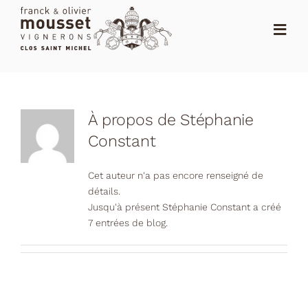
Passer
au
Toggl
contenu
Navig
ACCUEIL
LE SHOP
À propos de
Stéphanie
Constant
LE DOMAINE
Cet auteur n'a pas encore renseigné de
ACTUALITÉS
détails.
Jusqu'à présent Stéphanie Constant a créé
NOTES
7 entrées de blog.
DISTRIBUTEURS
CONTACT