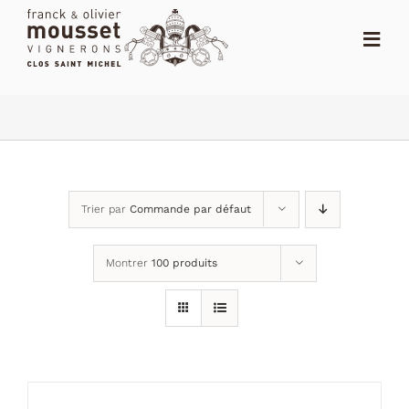
Passer
au
Toggl
contenu
Navig
ACCUEIL
LE SHOP
LE DOMAINE
Trier par
Commande par défaut
ACTUALITÉS
Montrer
100 produits
NOTES
DISTRIBUTEURS
CONTACT