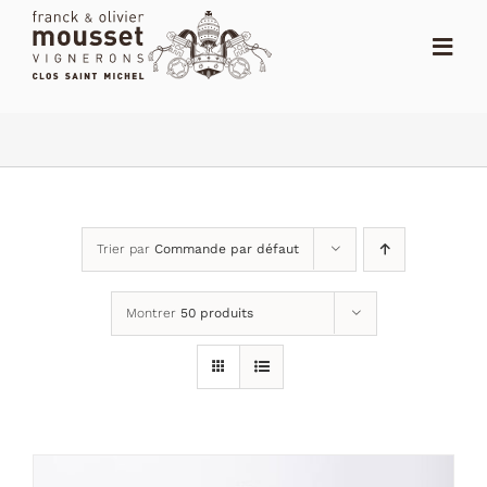
Passer
au
Toggl
contenu
Navig
ACCUEIL
LE SHOP
LE DOMAINE
Trier par
Commande par défaut
ACTUALITÉS
Montrer
50 produits
NOTES
DISTRIBUTEURS
CONTACT