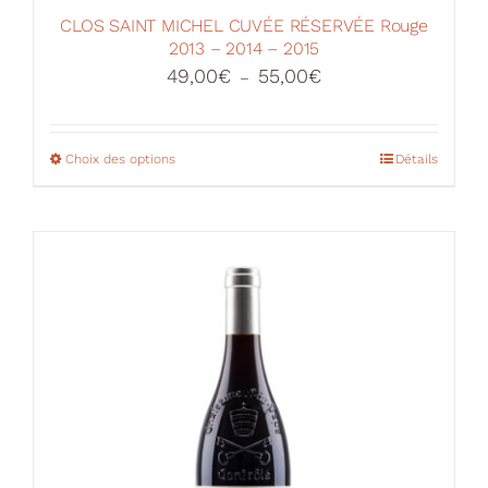
CLOS SAINT MICHEL CUVÉE RÉSERVÉE Rouge
2013 – 2014 – 2015
Plage
49,00
€
55,00
€
–
de
prix :
49,00€
Choix des options
Ce
Détails
à
produit
55,00€
a
plusieurs
variations.
Les
options
peuvent
être
choisies
sur
la
page
du