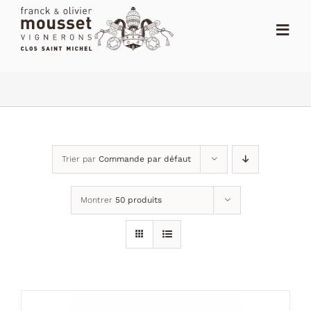
Passer
au
Toggl
contenu
Navig
ACCUEIL
LE SHOP
LE DOMAINE
Trier par
Commande par défaut
ACTUALITÉS
Montrer
50 produits
NOTES
DISTRIBUTEURS
CONTACT