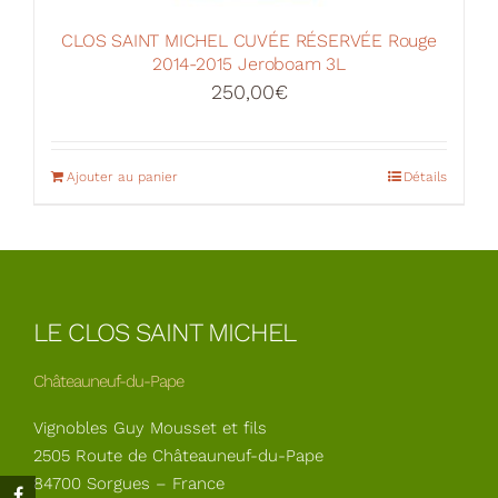
CLOS SAINT MICHEL CUVÉE RÉSERVÉE Rouge
2014-2015 Jeroboam 3L
250,00
€
Ajouter au panier
Détails
LE CLOS SAINT MICHEL
Châteauneuf-du-Pape
Vignobles Guy Mousset et fils
2505 Route de Châteauneuf-du-Pape
84700 Sorgues – France