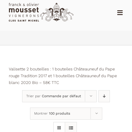
Passer
au
Toggl
contenu
Navig
ACCUEIL
LE SHOP
LE DOMAINE
Valisette 2 bouteilles : 1 bouteiles Châteauneuf du Pape
rouge Tradition 2017 et 1 bouteilles Châteauneuf du Pape
ACTUALITÉS
blanc 2020 Bio – 58€ TTC
NOTES
Trier par
Commande par défaut
DISTRIBUTEURS
Montrer
100 produits
CONTACT