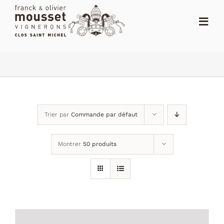
Passer
au
Toggl
contenu
Navig
ACCUEIL
LE SHOP
LE DOMAINE
Trier par
Commande par défaut
ACTUALITÉS
Montrer
50 produits
NOTES
DISTRIBUTEURS
CONTACT