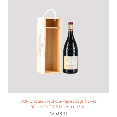
Votre Panier
AOP Châteauneuf-du-Pape rouge Cuvée
Réservée 2015 Magnum 150cl
125,00
€