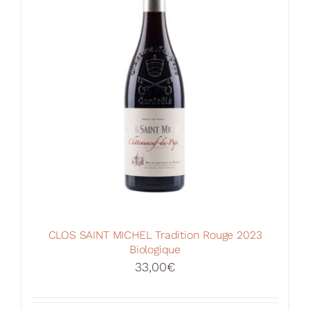
peuvent
être
choisies
sur
la
page
du
produit
CLOS SAINT MICHEL Tradition Rouge 2023
Biologique
33,00
€