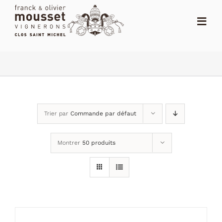
Passer
au
Toggl
contenu
Navig
ACCUEIL
LE SHOP
LE DOMAINE
Trier par
Commande par défaut
ACTUALITÉS
Montrer
50 produits
NOTES
DISTRIBUTEURS
CONTACT