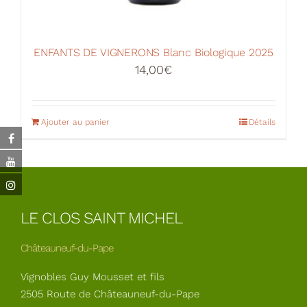
ENFANTS DE VIGNERONS Blanc Biologique 2025
14,00
€
Ajouter au panier
Détails
LE CLOS SAINT MICHEL
Châteauneuf-du-Pape
Vignobles Guy Mousset et fils
2505 Route de Châteauneuf-du-Pape