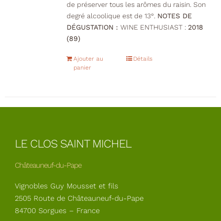
de préserver tous les arômes du raisin. Son
degré alcoolique est de 13°.
NOTES DE
DÉGUSTATION :
WINE ENTHUSIAST :
2018
(89)
Ajouter au
Détails
panier
LE CLOS SAINT MICHEL
Châteauneuf-du-Pape
Vignobles Guy Mousset et fils
2505 Route de Châteauneuf-du-Pape
84700 Sorgues – France