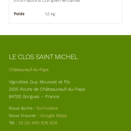
Informations complémentaires
Poids
1,5 kg
LE CLOS SAINT MICHEL
Châteauneuf-du-Pape
Vignobles Guy Mousset et fils
2505 Route de Châteauneuf-du-Pape
84700 Sorgues – France
Nous écrire :
formulaire
Nous trouver :
Google Maps
Tél :
33 (0) 490 835 605