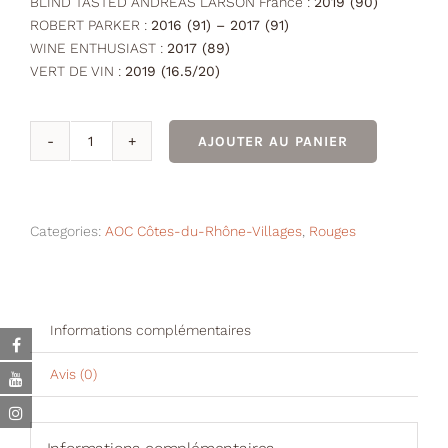
BLIND TASTED ANDREAS LARSON France :
2019 (90)
ROBERT PARKER :
2016 (91) – 2017 (91)
WINE ENTHUSIAST :
2017 (89)
VERT DE VIN :
2019 (16.5/20)
AJOUTER AU PANIER
quantité
de
Côtes
du
Categories:
AOC Côtes-du-Rhône-Villages
,
Rouges
Rhône
Villages
LES
GARRIGUES
Informations complémentaires
Rouge
2021
Avis (0)