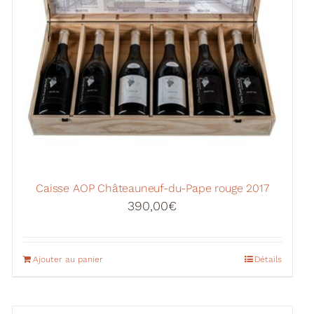
Caisse AOP Châteauneuf-du-Pape rouge 2017
390,00
€
Ajouter au panier
Détails