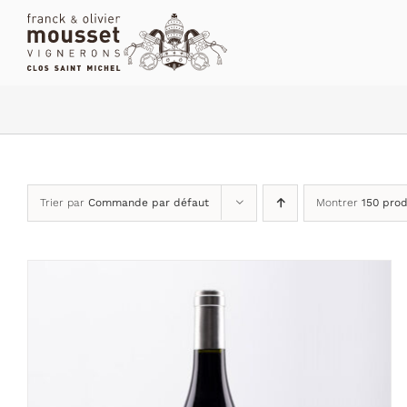
Passer
au
contenu
Trier par
Commande par défaut
Montrer
150 prod