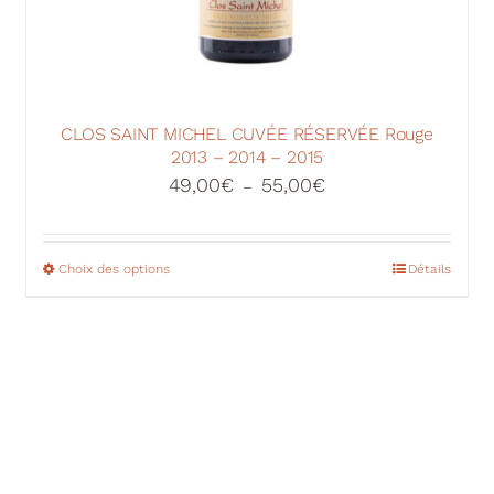
CLOS SAINT MICHEL CUVÉE RÉSERVÉE Rouge
2013 – 2014 – 2015
Plage
49,00
€
55,00
€
–
de
prix :
49,00€
Choix des options
Ce
Détails
à
produit
55,00€
a
plusieurs
variations.
Les
options
peuvent
être