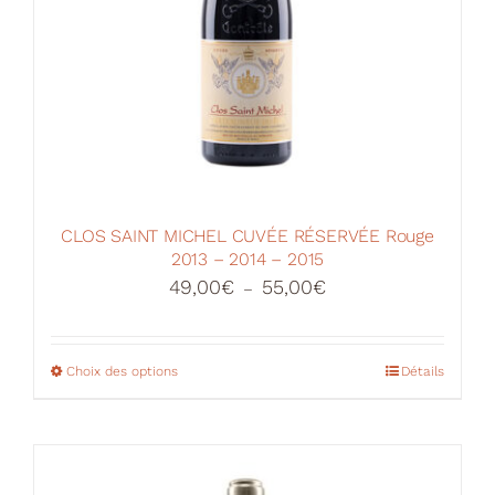
CLOS SAINT MICHEL CUVÉE RÉSERVÉE Rouge
2013 – 2014 – 2015
Plage
49,00
€
55,00
€
–
de
prix :
49,00€
Choix des options
Ce
Détails
à
produit
55,00€
a
plusieurs
variations.