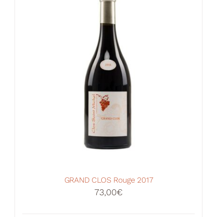
Les
options
peuvent
être
choisies
sur
la
page
du
produit
GRAND CLOS Rouge 2017
73,00
€