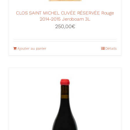
CLOS SAINT MICHEL CUVÉE RÉSERVÉE Rouge
2014-2015 Jeroboam 3L
250,00
€
Ajouter au panier
Détails