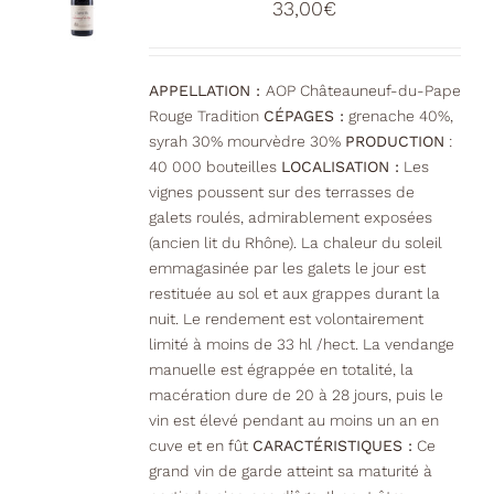
33,00
€
être
choisies
sur
la
APPELLATION :
AOP Châteauneuf-du-Pape
page
Rouge Tradition
CÉPAGES :
grenache 40%,
du
syrah 30% mourvèdre 30%
PRODUCTION
:
produit
40 000 bouteilles
LOCALISATION :
Les
vignes poussent sur des terrasses de
galets roulés, admirablement exposées
(ancien lit du Rhône). La chaleur du soleil
emmagasinée par les galets le jour est
restituée au sol et aux grappes durant la
nuit. Le rendement est volontairement
limité à moins de 33 hl /hect. La vendange
manuelle est égrappée en totalité, la
macération dure de 20 à 28 jours, puis le
vin est élevé pendant au moins un an en
cuve et en fût
CARACTÉRISTIQUES :
Ce
grand vin de garde atteint sa maturité à