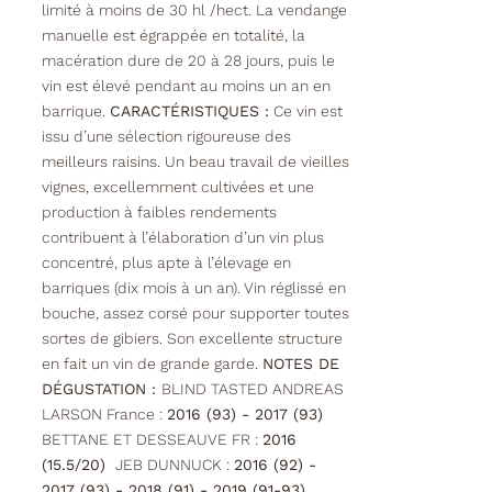
limité à moins de 30 hl /hect. La vendange
manuelle est égrappée en totalité, la
macération dure de 20 à 28 jours, puis le
vin est élevé pendant au moins un an en
barrique.
CARACTÉRISTIQUES :
Ce vin est
issu d’une sélection rigoureuse des
meilleurs raisins. Un beau travail de vieilles
vignes, excellemment cultivées et une
production à faibles rendements
contribuent à l’élaboration d’un vin plus
concentré, plus apte à l’élevage en
barriques (dix mois à un an). Vin réglissé en
bouche, assez corsé pour supporter toutes
sortes de gibiers. Son excellente structure
en fait un vin de grande garde.
NOTES DE
DÉGUSTATION :
BLIND TASTED ANDREAS
LARSON France :
2016 (93) - 2017 (93)
BETTANE ET DESSEAUVE FR :
2016
(15.5/20)
JEB DUNNUCK :
2016 (92) -
2017 (93) - 2018 (91) - 2019 (91-93)