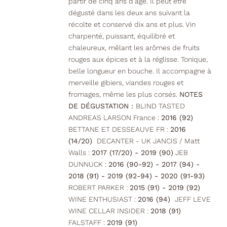
partir de cinq ans d’âge. Il peut être
dégusté dans les deux ans suivant la
récolte et conservé dix ans et plus. Vin
charpenté, puissant, équilibré et
chaleureux, mêlant les arômes de fruits
rouges aux épices et à la réglisse. Tonique,
belle longueur en bouche. Il accompagne à
merveille gibiers, viandes rouges et
fromages, même les plus corsés.
NOTES
DE DÉGUSTATION :
BLIND TASTED
ANDREAS LARSON France :
2016 (92)
BETTANE ET DESSEAUVE FR :
2016
(14/20)
DECANTER - UK JANCIS / Matt
Walls :
2017 (17/20) - 2019 (90)
JEB
DUNNUCK :
2016 (90-92) - 2017 (94) -
2018 (91) - 2019 (92-94) - 2020 (91-93)
ROBERT PARKER :
2015 (91) - 2019 (92)
WINE ENTHUSIAST :
2016 (94)
JEFF LEVE
WINE CELLAR INSIDER :
2018 (91)
FALSTAFF :
2019 (91)