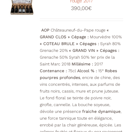
rouge 2017
390,00
€
AOP
Châteauneuf-du-Pape rouge
«
GRAND CLOS » Cépage :
Mourvèdre 100%
« COTEAU BRULE » Cépages :
Syrah 80%
Grenache 20%
« GRAND VIN » Cépages :
Grenache 50% Syrah 50% 1er prix de la
Saint Marc 2018
Millésime :
2017
Contenance :
75cl
Alcool % :
15°
Robes
pourpres profondes
, encre de chine, des
vins concentrés, intenses, aux parfums de
fruits noirs, cassis, mure et prune juteuse.
Le fond floral se teinte de poivre noir,
girofle, cannelle. La bouche soyeuse,
dévoile une présence
fraiche dynamique
,
une force tannique toute en élégance,
enrobé par la chair généreuse, épicée. Les
arômes fruités et floraux du nez reviennent