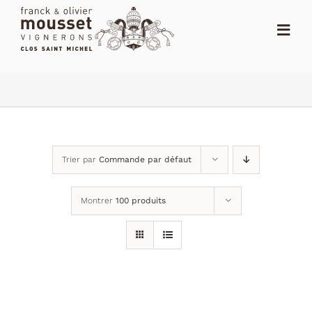
Passer
au
Toggl
contenu
Navig
ACCUEIL
LE SHOP
LE DOMAINE
Trier par
Commande par défaut
ACTUALITÉS
Montrer
100 produits
NOTES
DISTRIBUTEURS
CONTACT