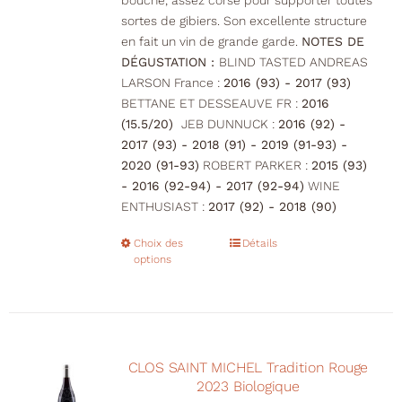
bouche, assez corsé pour supporter toutes
sortes de gibiers. Son excellente structure
en fait un vin de grande garde.
NOTES DE
DÉGUSTATION :
BLIND TASTED ANDREAS
LARSON France :
2016 (93) - 2017 (93)
BETTANE ET DESSEAUVE FR :
2016
(15.5/20)
JEB DUNNUCK :
2016 (92) -
2017 (93) - 2018 (91) - 2019 (91-93) -
2020 (91-93)
ROBERT PARKER :
2015 (93)
- 2016 (92-94) - 2017 (92-94)
WINE
ENTHUSIAST :
2017 (92) - 2018 (90)
Choix des
Ce
Détails
options
produit
a
plusieurs
variations.
Les
CLOS SAINT MICHEL Tradition Rouge
options
2023 Biologique
peuvent