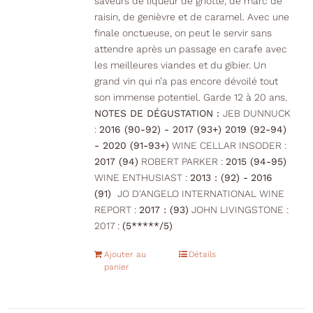
saveurs de liqueur de griotte, de marc de
raisin, de genièvre et de caramel. Avec une
finale onctueuse, on peut le servir sans
attendre après un passage en carafe avec
les meilleures viandes et du gibier. Un
grand vin qui n’a pas encore dévoilé tout
son immense potentiel. Garde 12 à 20 ans.
NOTES DE DÉGUSTATION :
JEB DUNNUCK
:
2016 (90-92) - 2017 (93+) 2019 (92-94)
- 2020 (91-93+)
WINE CELLAR INSODER :
2017 (94)
ROBERT PARKER :
2015 (94-95)
WINE ENTHUSIAST :
2013 : (92) -
2016
(91)
JO D'ANGELO INTERNATIONAL WINE
REPORT :
2017 : (93)
JOHN LIVINGSTONE :
2017 :
(5*****/5)
Ajouter au
Détails
panier