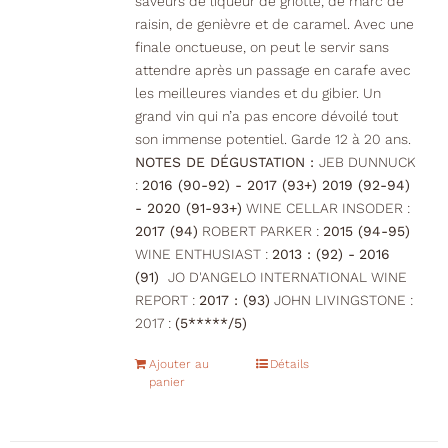
saveurs de liqueur de griotte, de marc de
raisin, de genièvre et de caramel. Avec une
finale onctueuse, on peut le servir sans
attendre après un passage en carafe avec
les meilleures viandes et du gibier. Un
grand vin qui n’a pas encore dévoilé tout
son immense potentiel. Garde 12 à 20 ans.
NOTES DE DÉGUSTATION :
JEB DUNNUCK
:
2016 (90-92) - 2017 (93+) 2019 (92-94)
- 2020 (91-93+)
WINE CELLAR INSODER :
2017 (94)
ROBERT PARKER :
2015 (94-95)
WINE ENTHUSIAST :
2013 : (92) -
2016
(91)
JO D'ANGELO INTERNATIONAL WINE
REPORT :
2017 : (93)
JOHN LIVINGSTONE :
2017 :
(5*****/5)
Ajouter au
Détails
panier