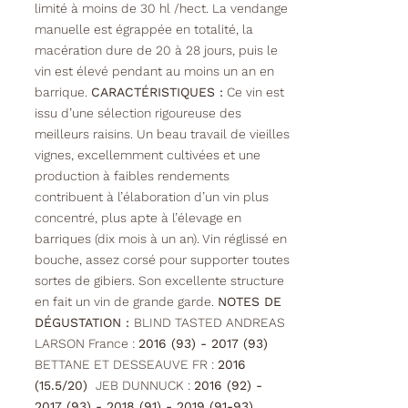
limité à moins de 30 hl /hect. La vendange
manuelle est égrappée en totalité, la
macération dure de 20 à 28 jours, puis le
vin est élevé pendant au moins un an en
barrique.
CARACTÉRISTIQUES :
Ce vin est
issu d’une sélection rigoureuse des
meilleurs raisins. Un beau travail de vieilles
vignes, excellemment cultivées et une
production à faibles rendements
contribuent à l’élaboration d’un vin plus
concentré, plus apte à l’élevage en
barriques (dix mois à un an). Vin réglissé en
bouche, assez corsé pour supporter toutes
sortes de gibiers. Son excellente structure
en fait un vin de grande garde.
NOTES DE
DÉGUSTATION :
BLIND TASTED ANDREAS
LARSON France :
2016 (93) - 2017 (93)
BETTANE ET DESSEAUVE FR :
2016
(15.5/20)
JEB DUNNUCK :
2016 (92) -
2017 (93) - 2018 (91) - 2019 (91-93)