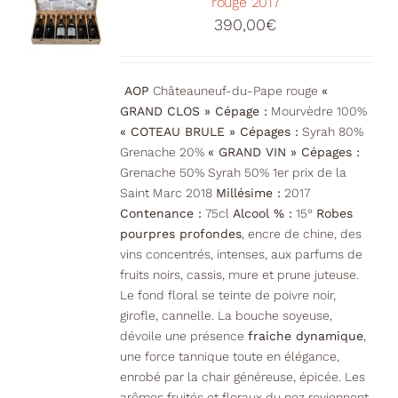
rouge 2017
390,00
€
AOP
Châteauneuf-du-Pape rouge
«
GRAND CLOS » Cépage :
Mourvèdre 100%
« COTEAU BRULE » Cépages :
Syrah 80%
Grenache 20%
« GRAND VIN » Cépages :
Grenache 50% Syrah 50% 1er prix de la
Saint Marc 2018
Millésime :
2017
Contenance :
75cl
Alcool % :
15°
Robes
pourpres profondes
, encre de chine, des
vins concentrés, intenses, aux parfums de
fruits noirs, cassis, mure et prune juteuse.
Le fond floral se teinte de poivre noir,
girofle, cannelle. La bouche soyeuse,
dévoile une présence
fraiche dynamique
,
une force tannique toute en élégance,
enrobé par la chair généreuse, épicée. Les
arômes fruités et floraux du nez reviennent