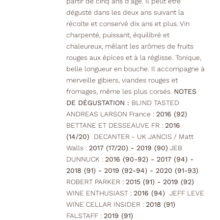
partir de cinq ans d’âge. Il peut être
dégusté dans les deux ans suivant la
récolte et conservé dix ans et plus. Vin
charpenté, puissant, équilibré et
chaleureux, mêlant les arômes de fruits
rouges aux épices et à la réglisse. Tonique,
belle longueur en bouche. Il accompagne à
merveille gibiers, viandes rouges et
fromages, même les plus corsés.
NOTES
DE DÉGUSTATION :
BLIND TASTED
ANDREAS LARSON France :
2016 (92)
BETTANE ET DESSEAUVE FR :
2016
(14/20)
DECANTER - UK JANCIS / Matt
Walls :
2017 (17/20) - 2019 (90)
JEB
DUNNUCK :
2016 (90-92) - 2017 (94) -
2018 (91) - 2019 (92-94) - 2020 (91-93)
ROBERT PARKER :
2015 (91) - 2019 (92)
WINE ENTHUSIAST :
2016 (94)
JEFF LEVE
WINE CELLAR INSIDER :
2018 (91)
FALSTAFF :
2019 (91)