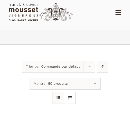
Passer
au
Toggl
contenu
Navig
ACCUEIL
LE SHOP
LE DOMAINE
Trier par
Commande par défaut
ACTUALITÉS
Montrer
50 produits
NOTES
DISTRIBUTEURS
CONTACT