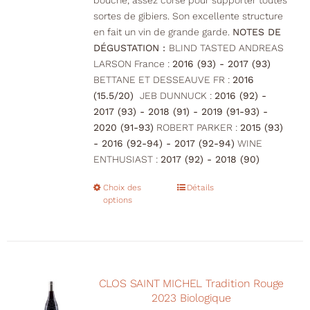
bouche, assez corsé pour supporter toutes
sortes de gibiers. Son excellente structure
en fait un vin de grande garde.
NOTES DE
DÉGUSTATION :
BLIND TASTED ANDREAS
LARSON France :
2016 (93) - 2017 (93)
BETTANE ET DESSEAUVE FR :
2016
(15.5/20)
JEB DUNNUCK :
2016 (92) -
2017 (93) - 2018 (91) - 2019 (91-93) -
2020 (91-93)
ROBERT PARKER :
2015 (93)
- 2016 (92-94) - 2017 (92-94)
WINE
ENTHUSIAST :
2017 (92) - 2018 (90)
Choix des
Ce
Détails
options
produit
a
plusieurs
variations.
Les
CLOS SAINT MICHEL Tradition Rouge
options
2023 Biologique
peuvent