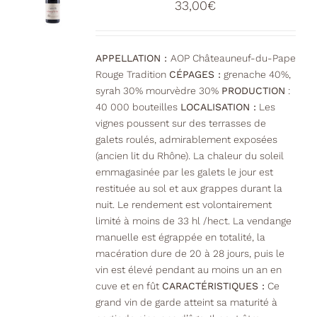
33,00
€
être
choisies
sur
la
APPELLATION :
AOP Châteauneuf-du-Pape
page
Rouge Tradition
CÉPAGES :
grenache 40%,
du
syrah 30% mourvèdre 30%
PRODUCTION
:
produit
40 000 bouteilles
LOCALISATION :
Les
vignes poussent sur des terrasses de
galets roulés, admirablement exposées
(ancien lit du Rhône). La chaleur du soleil
emmagasinée par les galets le jour est
restituée au sol et aux grappes durant la
nuit. Le rendement est volontairement
limité à moins de 33 hl /hect. La vendange
manuelle est égrappée en totalité, la
macération dure de 20 à 28 jours, puis le
vin est élevé pendant au moins un an en
cuve et en fût
CARACTÉRISTIQUES :
Ce
grand vin de garde atteint sa maturité à