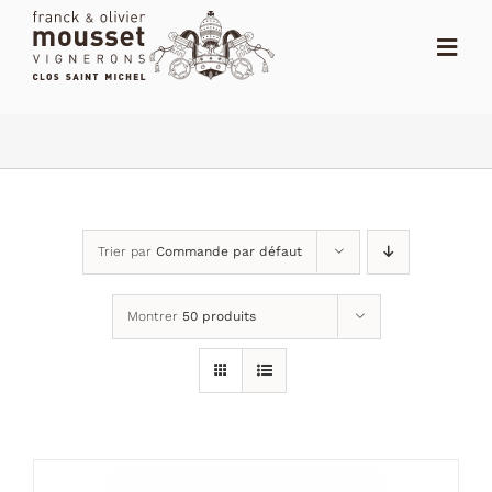
Passer
au
Toggl
contenu
Navig
ACCUEIL
LE SHOP
LE DOMAINE
Trier par
Commande par défaut
ACTUALITÉS
Montrer
50 produits
NOTES
DISTRIBUTEURS
CONTACT