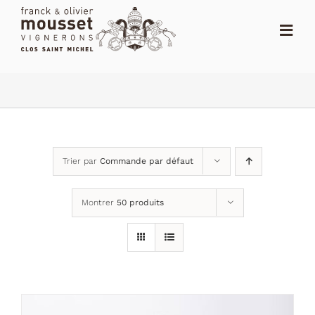
Passer
au
Toggl
contenu
Navig
ACCUEIL
LE SHOP
LE DOMAINE
Trier par
Commande par défaut
ACTUALITÉS
Montrer
50 produits
NOTES
DISTRIBUTEURS
CONTACT