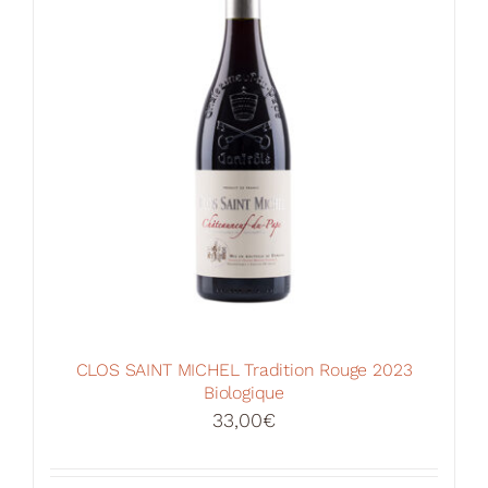
peuvent
être
choisies
sur
la
page
du
produit
CLOS SAINT MICHEL Tradition Rouge 2023
Biologique
33,00
€