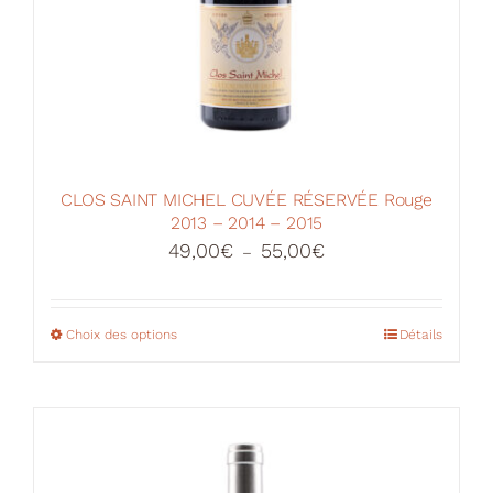
CLOS SAINT MICHEL CUVÉE RÉSERVÉE Rouge
2013 – 2014 – 2015
Plage
49,00
€
55,00
€
–
de
prix :
49,00€
Choix des options
Ce
Détails
à
produit
55,00€
a
plusieurs
variations.
Les
options