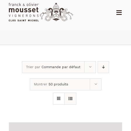
Passer
au
Toggl
contenu
Navig
ACCUEIL
LE SHOP
LE DOMAINE
Trier par
Commande par défaut
ACTUALITÉS
Montrer
50 produits
NOTES
DISTRIBUTEURS
CONTACT