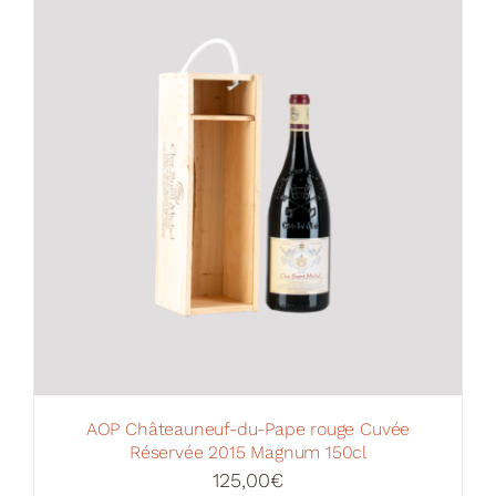
Votre Panier
AOP Châteauneuf-du-Pape rouge Cuvée
Réservée 2015 Magnum 150cl
125,00
€