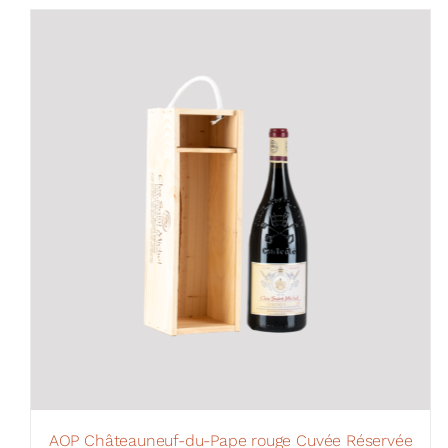
AOP Châteauneuf-du-Pape rouge Cuvée Réservée