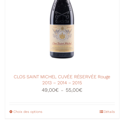
CLOS SAINT MICHEL CUVÉE RÉSERVÉE Rouge
2013 – 2014 – 2015
Plage
49,00
€
55,00
€
–
de
prix :
49,00€
Choix des options
Ce
Détails
à
produit
55,00€
a