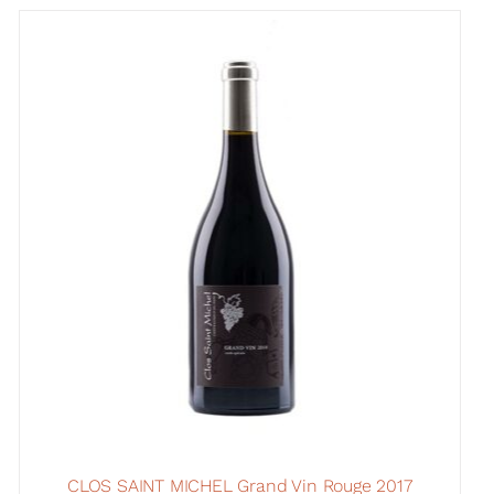
plusieurs
variations.
Les
options
peuvent
être
choisies
sur
la
page
du
produit
CLOS SAINT MICHEL Grand Vin Rouge 2017