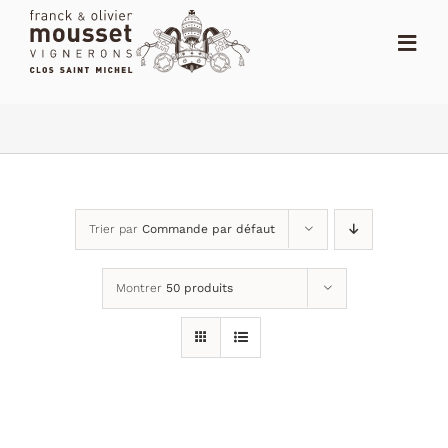
Passer
au
Toggl
contenu
Navig
ACCUEIL
LE SHOP
LE DOMAINE
Trier par
Commande par défaut
ACTUALITÉS
Montrer
50 produits
NOTES
DISTRIBUTEURS
CONTACT