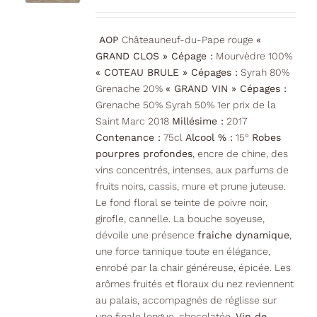
AOP
Châteauneuf-du-Pape rouge
«
GRAND CLOS » Cépage :
Mourvèdre 100%
« COTEAU BRULE » Cépages :
Syrah 80%
Grenache 20%
« GRAND VIN » Cépages :
Grenache 50% Syrah 50% 1er prix de la
Saint Marc 2018
Millésime :
2017
Contenance :
75cl
Alcool % :
15°
Robes
pourpres profondes
, encre de chine, des
vins concentrés, intenses, aux parfums de
fruits noirs, cassis, mure et prune juteuse.
Le fond floral se teinte de poivre noir,
girofle, cannelle. La bouche soyeuse,
dévoile une présence
fraiche dynamique
,
une force tannique toute en élégance,
enrobé par la chair généreuse, épicée. Les
arômes fruités et floraux du nez reviennent
au palais, accompagnés de réglisse sur
une finale longue, chocolatée.
Vin de