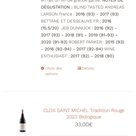
en fait un vin de grande garde.
NOTES DE
DÉGUSTATION :
BLIND TASTED ANDREAS
LARSON France :
2016 (93) - 2017 (93)
BETTANE ET DESSEAUVE FR :
2016
(15.5/20)
JEB DUNNUCK :
2016 (92) -
2017 (93) - 2018 (91) - 2019 (91-93) -
2020 (91-93)
ROBERT PARKER :
2015 (93)
- 2016 (92-94) - 2017 (92-94)
WINE
ENTHUSIAST :
2017 (92) - 2018 (90)
Choix des
Ce
Détails
options
produit
a
plusieurs
variations.
Les
CLOS SAINT MICHEL Tradition Rouge
options
2023 Biologique
peuvent
33,00
€
être
choisies