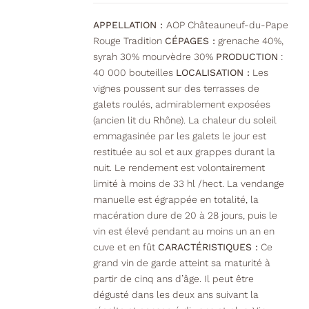
sur
la
APPELLATION :
AOP Châteauneuf-du-Pape
page
Rouge Tradition
CÉPAGES :
grenache 40%,
du
syrah 30% mourvèdre 30%
PRODUCTION
:
produit
40 000 bouteilles
LOCALISATION :
Les
vignes poussent sur des terrasses de
galets roulés, admirablement exposées
(ancien lit du Rhône). La chaleur du soleil
emmagasinée par les galets le jour est
restituée au sol et aux grappes durant la
nuit. Le rendement est volontairement
limité à moins de 33 hl /hect. La vendange
manuelle est égrappée en totalité, la
macération dure de 20 à 28 jours, puis le
vin est élevé pendant au moins un an en
cuve et en fût
CARACTÉRISTIQUES :
Ce
grand vin de garde atteint sa maturité à
partir de cinq ans d’âge. Il peut être
dégusté dans les deux ans suivant la