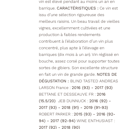
vin est élevé pendant au moins un an en
barrique.
CARACTÉRISTIQUES :
Ce vin est
issu d’une sélection rigoureuse des
meilleurs raisins. Un beau travail de vieilles
vignes, excellemment cultivées et une
production à faibles rendements
contribuent à l’élaboration d’un vin plus
concentré, plus apte à l’élevage en
barriques (dix mois à un an). Vin réglissé en
bouche, assez corsé pour supporter toutes
sortes de gibiers. Son excellente structure
en fait un vin de grande garde.
NOTES DE
DÉGUSTATION :
BLIND TASTED ANDREAS
LARSON France :
2016 (93) - 2017 (93)
BETTANE ET DESSEAUVE FR :
2016
(15.5/20)
JEB DUNNUCK :
2016 (92) -
2017 (93) - 2018 (91) - 2019 (91-93)
ROBERT PARKER :
2015 (93) - 2016 (92-
94) - 2017 (92-94)
WINE ENTHUSIAST :
2017 (92) - 2018 (90)