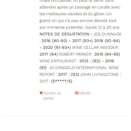
finale onctueuse, on peut le servir sans
attendre après un passage en carafe avec
les meilleures viandes et du gibier. Un
grand vin qui n’a pas encore dévoilé tout
son immense potentiel. Garde 12 à 20 ans.
NOTES DE DÉGUSTATION :
JEB DUNNUCK
:
2016 (90-92) - 2017 (93+) 2019 (92-94)
- 2020 (91-93+)
WINE CELLAR INSODER :
2017 (94)
ROBERT PARKER :
2015 (94-95)
WINE ENTHUSIAST :
2013 : (92) -
2016
(91)
JO D'ANGELO INTERNATIONAL WINE
REPORT :
2017 : (93)
JOHN LIVINGSTONE :
2017 :
(5*****/5)
Ajouter au
Détails
panier