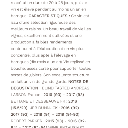
macération dure de 20 à 28 jours, puis le
vin est élevé pendant au moins un an en
barrique.
CARACTÉRISTIQUES :
Ce vin est
issu d’une sélection rigoureuse des
meilleurs raisins. Un beau travail de vieilles
vignes, excellemment cultivées et une
production à faibles rendements
contribuent à l’élaboration d’un vin plus
concentré, plus apte à l’élevage en
barriques (dix mois à un an). Vin réglissé en
bouche, assez corsé pour supporter toutes
sortes de gibiers. Son excellente structure
en fait un vin de grande garde.
NOTES DE
DÉGUSTATION :
BLIND TASTED ANDREAS
LARSON France :
2016 (93) - 2017 (93)
BETTANE ET DESSEAUVE FR :
2016
(15.5/20)
JEB DUNNUCK :
2016 (92) -
2017 (93) - 2018 (91) - 2019 (91-93)
ROBERT PARKER :
2015 (93) - 2016 (92-
94) - 2017 (92-94)
WINE ENTHUSIAST :