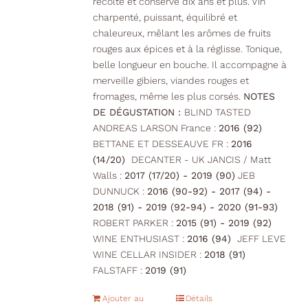
récolte et conservé dix ans et plus. Vin
charpenté, puissant, équilibré et
chaleureux, mêlant les arômes de fruits
rouges aux épices et à la réglisse. Tonique,
belle longueur en bouche. Il accompagne à
merveille gibiers, viandes rouges et
fromages, même les plus corsés.
NOTES
DE DÉGUSTATION :
BLIND TASTED
ANDREAS LARSON France :
2016 (92)
BETTANE ET DESSEAUVE FR :
2016
(14/20)
DECANTER - UK JANCIS / Matt
Walls :
2017 (17/20) - 2019 (90)
JEB
DUNNUCK :
2016 (90-92) - 2017 (94) -
2018 (91) - 2019 (92-94) - 2020 (91-93)
ROBERT PARKER :
2015 (91) - 2019 (92)
WINE ENTHUSIAST :
2016 (94)
JEFF LEVE
WINE CELLAR INSIDER :
2018 (91)
FALSTAFF :
2019 (91)
Ajouter au
Détails