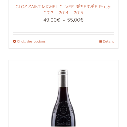
CLOS SAINT MICHEL CUVÉE RÉSERVÉE Rouge
2013 – 2014 – 2015
Plage
49,00
€
55,00
€
–
de
prix :
49,00€
Choix des options
Ce
Détails
à
produit
55,00€
a
plusieurs
variations.
Les
options
peuvent
être
choisies
sur
la
page
du