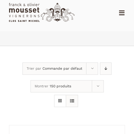
Passer
au
Toggl
contenu
Navig
ACCUEIL
LE SHOP
LE DOMAINE
Trier par
Commande par défaut
ACTUALITÉS
Montrer
150 produits
NOTES
DISTRIBUTEURS
CONTACT