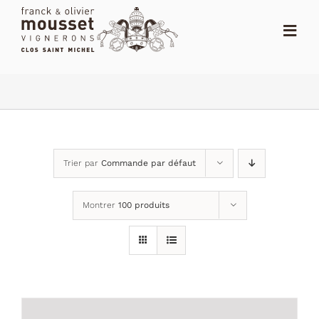
Passer
au
Toggl
contenu
Navig
ACCUEIL
LE SHOP
LE DOMAINE
Trier par
Commande par défaut
ACTUALITÉS
Montrer
100 produits
NOTES
DISTRIBUTEURS
CONTACT