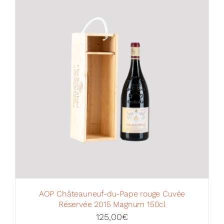
Votre Panier
AOP Châteauneuf-du-Pape rouge Cuvée
Réservée 2015 Magnum 150cl
125,00
€