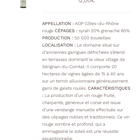
12,00
€
APPELLATION :
AOP Côtes-du-Rhône
rouge
CÉPAGES :
syrah 20% grenache 80%
PRODUCTION :
50 000 bouteilles
LOCALISATION :
Le domaine situé sur
d’anciennes garrigues défrichées s’étend
en terrasses dominant le vieux village de
Sérignan-du-Comtat. Il comporte 20
hectares de vignes âgées de 15 à 40 ans
sur un terroir alluvionnaire généreusement
garni de galets roulés.
CARACTÉRISTIQUES
:
La production d’un vin rouge fruité,
charpenté, généreux et corsé est issue
d’une vendange manuelle effectuée sur
des cépages nobles et traditionnels. Ce vin
rouge sombre et profond, qui a
emmagasiné le soleil est une réussite
exceptionnelle.