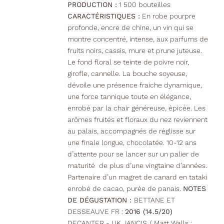
PRODUCTION :
1 500 bouteilles
CARACTÉRISTIQUES :
En robe pourpre
profonde, encre de chine, un vin qui se
montre concentré, intense, aux parfums de
fruits noirs, cassis, mure et prune juteuse.
Le fond floral se teinte de poivre noir,
girofle, cannelle. La bouche soyeuse,
dévoile une présence fraiche dynamique,
une force tannique toute en élégance,
enrobé par la chair généreuse, épicée. Les
arômes fruités et floraux du nez reviennent
au palais, accompagnés de réglisse sur
une finale longue, chocolatée. 10-12 ans
d’attente pour se lancer sur un palier de
maturité de plus d’une vingtaine d’années.
Partenaire d’un magret de canard en tataki
enrobé de cacao, purée de panais.
NOTES
DE DÉGUSTATION :
BETTANE ET
DESSEAUVE FR :
2016 (14.5/20)
DECANTER - UK JANCIS / Matt Walls :