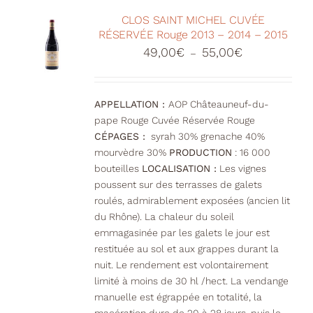
CLOS SAINT MICHEL CUVÉE
RÉSERVÉE Rouge 2013 – 2014 – 2015
Plage
49,00
€
55,00
€
–
de
prix :
49,00€
APPELLATION :
AOP Châteauneuf-du-
à
pape Rouge Cuvée Réservée Rouge
55,00€
CÉPAGES :
syrah 30% grenache 40%
mourvèdre 30%
PRODUCTION
: 16 000
bouteilles
LOCALISATION :
Les vignes
poussent sur des terrasses de galets
roulés, admirablement exposées (ancien lit
du Rhône). La chaleur du soleil
emmagasinée par les galets le jour est
restituée au sol et aux grappes durant la
nuit. Le rendement est volontairement
limité à moins de 30 hl /hect. La vendange
manuelle est égrappée en totalité, la