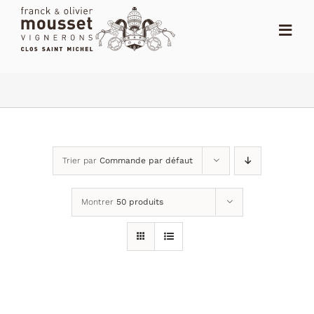
Passer
au
Toggl
contenu
Navig
ACCUEIL
LE SHOP
LE DOMAINE
Trier par
Commande par défaut
ACTUALITÉS
Montrer
50 produits
NOTES
DISTRIBUTEURS
CONTACT