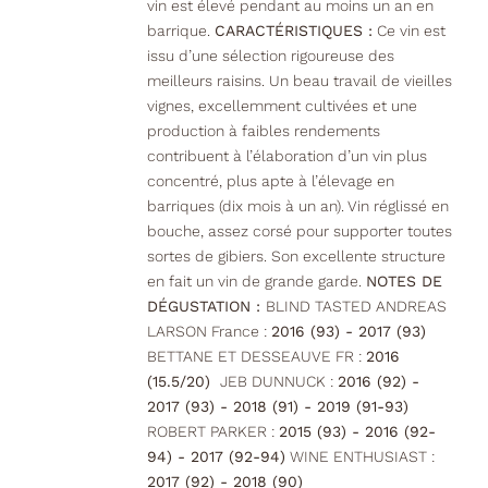
vin est élevé pendant au moins un an en
barrique.
CARACTÉRISTIQUES :
Ce vin est
issu d’une sélection rigoureuse des
meilleurs raisins. Un beau travail de vieilles
vignes, excellemment cultivées et une
production à faibles rendements
contribuent à l’élaboration d’un vin plus
concentré, plus apte à l’élevage en
barriques (dix mois à un an). Vin réglissé en
bouche, assez corsé pour supporter toutes
sortes de gibiers. Son excellente structure
en fait un vin de grande garde.
NOTES DE
DÉGUSTATION :
BLIND TASTED ANDREAS
LARSON France :
2016 (93) - 2017 (93)
BETTANE ET DESSEAUVE FR :
2016
(15.5/20)
JEB DUNNUCK :
2016 (92) -
2017 (93) - 2018 (91) - 2019 (91-93)
ROBERT PARKER :
2015 (93) - 2016 (92-
94) - 2017 (92-94)
WINE ENTHUSIAST :
2017 (92) - 2018 (90)