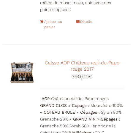
mêlée de musc, moka, cuir avec des
pointes épicées.
Ajouter au
Détails
panier
Caisse AOP Châteauneuf-du-Pape
rouge 2017
390,00
€
AOP
Châteauneuf-du-Pape rouge
«
GRAND CLOS » Cépage :
Mourvèdre 100%
« COTEAU BRULE » Cépages :
Syrah 80%
Grenache 20%
« GRAND VIN » Cépages :
Grenache 50% Syrah 50% 1er prix de la
Saint Marc 2018
Millésime :
2017