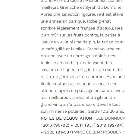
Grand Vin » du Clos St Michel est issu des
meilleurs Grenache et Syrah du Domaine.
Après une sélection rigoureuse il est élevé
une année en barrique. Robe grenat
sombre légèrement frangée d’acajou. Nez
bien mûr sur les fruits confits, la cerise à
l’eau de vie, la résine de pin, le tabac brun,
le café grillé et le silex. Grand volume en
bouche avec un corps gras épicé, des
tanins bien ronds qui catalysent des
saveurs de liqueur de griotte, de marc de
raisin, de genièvre et de caramel. Avec une
finale onctueuse, on peut le servir sans
attendre après un passage en carafe avec
les meilleures viandes et du gibier. Un
grand vin qui n’a pas encore dévoilé tout
son immense potentiel. Garde 12 à 20 ans.
NOTES DE DÉGUSTATION :
JEB DUNNUCK
:
2016 (90-92) - 2017 (93+) 2019 (92-94)
- 2020 (91-93+)
WINE CELLAR INSODER :