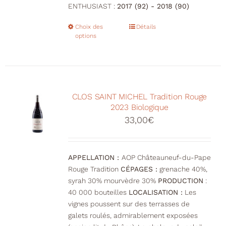
ENTHUSIAST :
2017 (92) - 2018 (90)
Choix des
Ce
Détails
options
produit
a
plusieurs
variations.
Les
CLOS SAINT MICHEL Tradition Rouge
options
2023 Biologique
peuvent
33,00
€
être
choisies
sur
la
APPELLATION :
AOP Châteauneuf-du-Pape
page
Rouge Tradition
CÉPAGES :
grenache 40%,
du
syrah 30% mourvèdre 30%
PRODUCTION
:
produit
40 000 bouteilles
LOCALISATION :
Les
vignes poussent sur des terrasses de
galets roulés, admirablement exposées