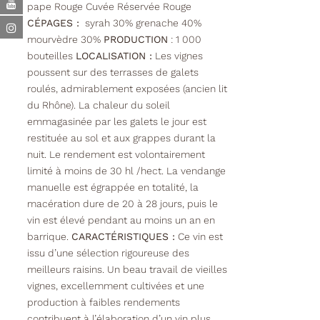
pape Rouge Cuvée Réservée Rouge
CÉPAGES :
syrah 30% grenache 40%
mourvèdre 30%
PRODUCTION
: 1 000
bouteilles
LOCALISATION :
Les vignes
poussent sur des terrasses de galets
roulés, admirablement exposées (ancien lit
du Rhône). La chaleur du soleil
emmagasinée par les galets le jour est
restituée au sol et aux grappes durant la
nuit. Le rendement est volontairement
limité à moins de 30 hl /hect. La vendange
manuelle est égrappée en totalité, la
macération dure de 20 à 28 jours, puis le
vin est élevé pendant au moins un an en
barrique.
CARACTÉRISTIQUES :
Ce vin est
issu d’une sélection rigoureuse des
meilleurs raisins. Un beau travail de vieilles
vignes, excellemment cultivées et une
production à faibles rendements
contribuent à l’élaboration d’un vin plus