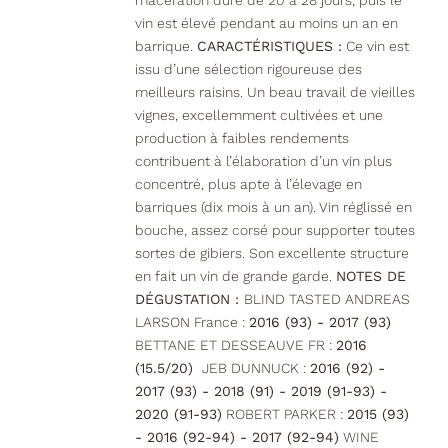
macération dure de 20 à 28 jours, puis le
vin est élevé pendant au moins un an en
barrique.
CARACTÉRISTIQUES :
Ce vin est
issu d’une sélection rigoureuse des
meilleurs raisins. Un beau travail de vieilles
vignes, excellemment cultivées et une
production à faibles rendements
contribuent à l’élaboration d’un vin plus
concentré, plus apte à l’élevage en
barriques (dix mois à un an). Vin réglissé en
bouche, assez corsé pour supporter toutes
sortes de gibiers. Son excellente structure
en fait un vin de grande garde.
NOTES DE
DÉGUSTATION :
BLIND TASTED ANDREAS
LARSON France :
2016 (93) - 2017 (93)
BETTANE ET DESSEAUVE FR :
2016
(15.5/20)
JEB DUNNUCK :
2016 (92) -
2017 (93) - 2018 (91) - 2019 (91-93) -
2020 (91-93)
ROBERT PARKER :
2015 (93)
- 2016 (92-94) - 2017 (92-94)
WINE