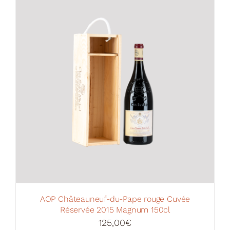
Votre Panier
AOP Châteauneuf-du-Pape rouge Cuvée
Réservée 2015 Magnum 150cl
125,00
€