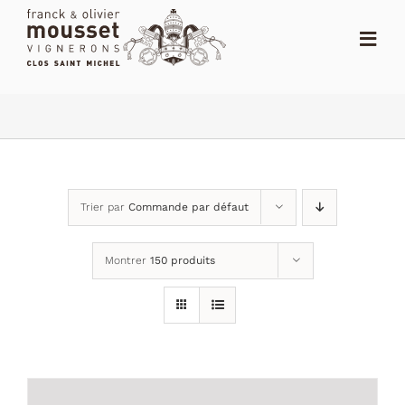
Passer
au
Toggl
contenu
Navig
ACCUEIL
LE SHOP
LE DOMAINE
Trier par
Commande par défaut
ACTUALITÉS
Montrer
150 produits
NOTES
DISTRIBUTEURS
CONTACT