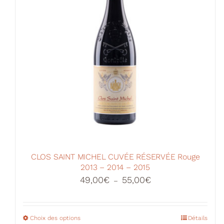
CLOS SAINT MICHEL CUVÉE RÉSERVÉE Rouge
2013 – 2014 – 2015
Plage
49,00
€
55,00
€
–
de
prix :
49,00€
Choix des options
Ce
Détails
à