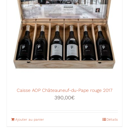
Caisse AOP Châteauneuf-du-Pape rouge 2017
390,00
€
Ajouter au panier
Détails