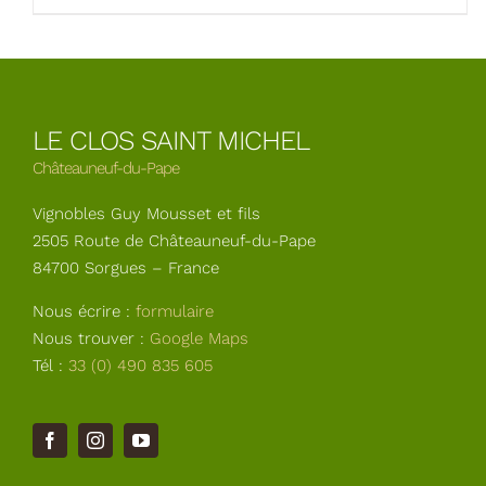
produit
55,00€
a
plusieurs
variations.
Les
LE CLOS SAINT MICHEL
options
peuvent
Châteauneuf-du-Pape
être
Vignobles Guy Mousset et fils
choisies
sur
2505 Route de Châteauneuf-du-Pape
la
84700 Sorgues – France
page
Nous écrire :
formulaire
du
Nous trouver :
Google Maps
produit
Tél :
33 (0) 490 835 605