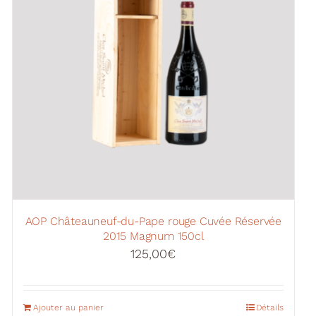
AOP Châteauneuf-du-Pape rouge Cuvée Réservée
2015 Magnum 150cl
125,00
€
Ajouter au panier
Détails