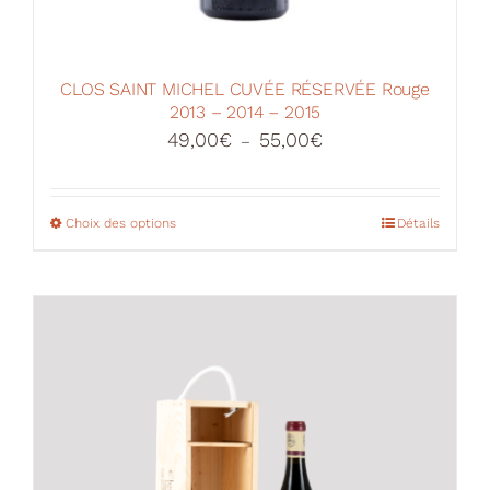
CLOS SAINT MICHEL CUVÉE RÉSERVÉE Rouge
2013 – 2014 – 2015
Plage
49,00
€
55,00
€
–
de
prix :
49,00€
Choix des options
Ce
Détails
à
produit
55,00€
a
plusieurs
variations.
Les
options
peuvent
être
choisies
sur