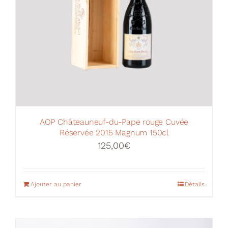
la
page
du
produit
AOP Châteauneuf-du-Pape rouge Cuvée
Réservée 2015 Magnum 150cl
125,00
€
Ajouter au panier
Détails