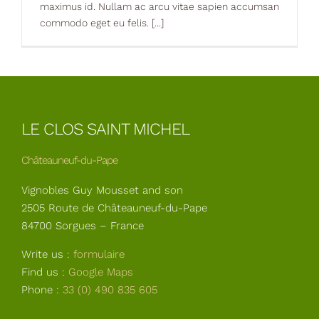
maximus id. Nullam ac arcu vitae sapien accumsan
commodo eget eu felis. [...]
LE CLOS SAINT MICHEL
Châteauneuf-du-Pape
Vignobles Guy Mousset and son
2505 Route de Châteauneuf-du-Pape
84700 Sorgues – France
Write us :
formulaire
Find us :
Google Maps
Phone :
33 (0) 490 835 605