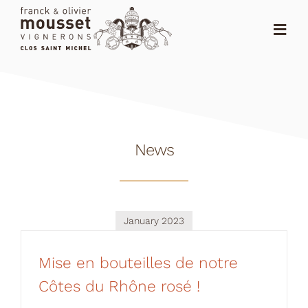
Skip
to
Toggl
content
Navig
HOME
THE SHOP
News
THE DOMAIN
NEWS
RANKING
January 2023
DISTRIBUTORS
Mise en bouteilles de notre
CONTACT
Côtes du Rhône rosé !