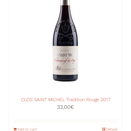
may
be
chosen
on
the
product
page
CLOS SAINT MICHEL Tradition Rouge 2017
33,00
€
Add to cart
Details