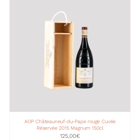
Your Cart
AOP Châteauneuf-du-Pape rouge Cuvée
Réservée 2015 Magnum 150cl
125,00
€