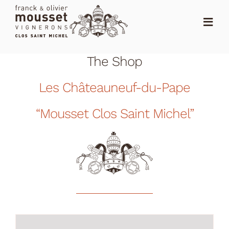
Skip
to
Toggl
content
Navig
The Shop
HOME
Les Châteauneuf-du-Pape
THE SHOP
THE DOMAIN
“Mousset Clos Saint Michel”
NEWS
RANKING
DISTRIBUTORS
CONTACT