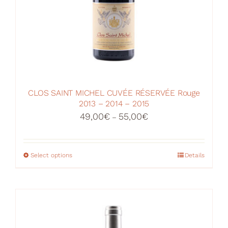
CLOS SAINT MICHEL CUVÉE RÉSERVÉE Rouge
2013 – 2014 – 2015
Price
49,00
€
55,00
€
–
range:
49,00€
through
Select options
This
Details
55,00€
product
has
multiple
variants.
The
options