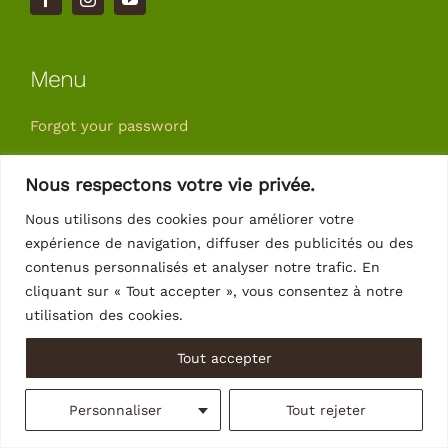
Menu
Forgot your password
Account details
Nous respectons votre vie privée.
Downloads
Nous utilisons des cookies pour améliorer votre
Orders
expérience de navigation, diffuser des publicités ou des
Addresses
contenus personnalisés et analyser notre trafic. En
cliquant sur « Tout accepter », vous consentez à notre
utilisation des cookies.
Follow us
Tout accepter
Personnaliser
Tout rejeter