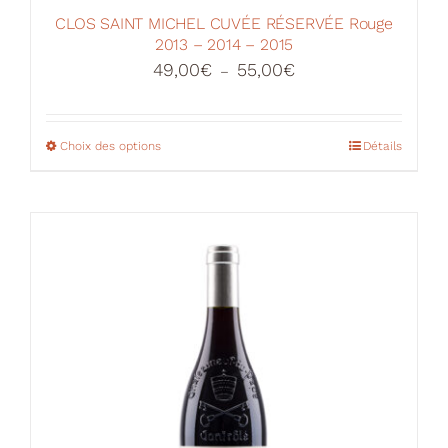
CLOS SAINT MICHEL CUVÉE RÉSERVÉE Rouge
2013 – 2014 – 2015
Plage
49,00
€
55,00
€
–
de
prix :
49,00€
Choix des options
Ce
Détails
à
produit
55,00€
a
plusieurs
variations.
Les
options
peuvent
être
choisies
sur
la
page
du