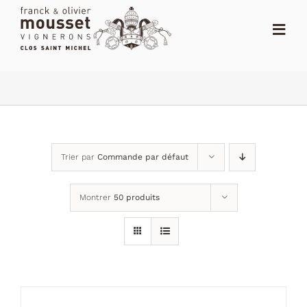
Passer
au
Toggl
contenu
Navig
ACCUEIL
LE SHOP
LE DOMAINE
Trier par
Commande par défaut
ACTUALITÉS
Montrer
50 produits
NOTES
DISTRIBUTEURS
CONTACT