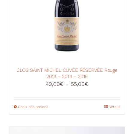
CLOS SAINT MICHEL CUVÉE RÉSERVÉE Rouge
2013 – 2014 – 2015
Plage
49,00
€
55,00
€
–
de
prix :
49,00€
Choix des options
Ce
Détails
à
produit
55,00€
a
plusieurs