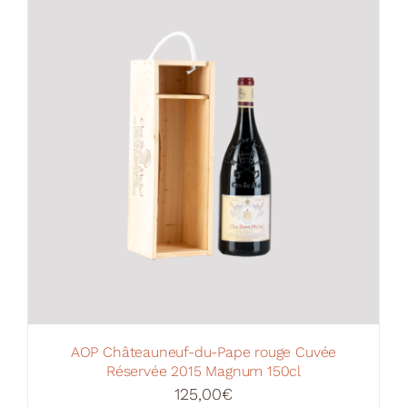
Votre Panier
AOP Châteauneuf-du-Pape rouge Cuvée
Réservée 2015 Magnum 150cl
125,00
€