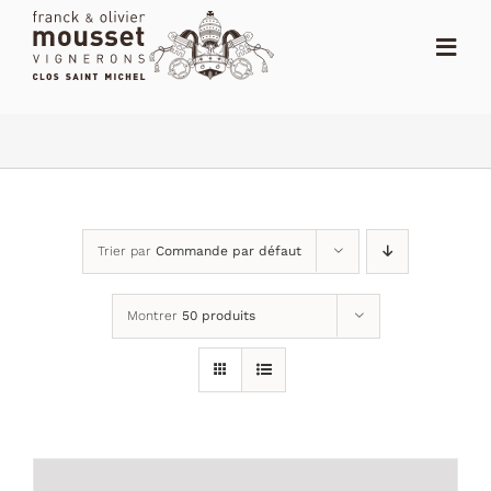
Passer
au
Toggl
contenu
Navig
ACCUEIL
LE SHOP
LE DOMAINE
Trier par
Commande par défaut
ACTUALITÉS
Montrer
50 produits
NOTES
DISTRIBUTEURS
CONTACT